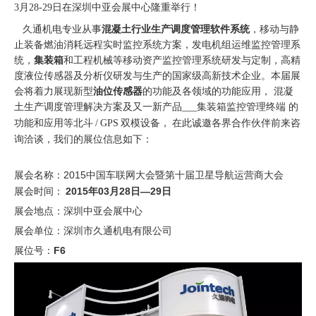
深圳中亚会展中心
3月28-29日在
隆重举行！
久通机电专业从事
混凝土行业生产调度管理软件系统
，移动与静
止装备燃油消耗远程实时监控系统方案，发电机组运维监控管理系
统，
集装箱
和工程机械等移动资产监控管理系统研发与定制，高精
度液位传感器及分析仪研发与生产的国家级高新技术企业。本届展
会将着力展现新型
油位传感器
的功能及各领域的功能应用，
混凝
土生产调度管理解决方案及又一新产品___集装箱监控管理终端 的
在此诚邀各界合作伙伴前来咨
功能和应用等北斗
/
GPS
双模设备，
询洽谈，我们的展位信息如下：
展会名称：2015中国车联网大会暨第十届卫星导航运营商大会
展会时间：
2015年03月28日—29日
展会地点：深圳中亚会展中心
展会单位：深圳市久通机电有限公司
展位号：
F6