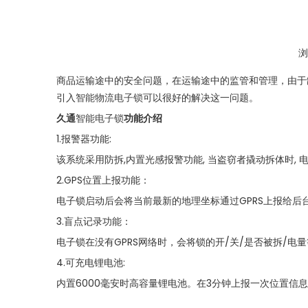
["wechat","weibo","qzone","douban","email"]
商品运输途中的安全问题，在运输途中的监管和管理，由于
引入
智能物流电子锁
可以很好的解决这一问题。
久通
智能电子锁
功能介绍
1.报警器功能:
该系统采用防拆,内置光感报警功能, 当盗窃者撬动拆体时,
2.GPS位置上报功能：
电子锁启动后会将当前最新的地理坐标通过GPRS上报给后
3.盲点记录功能：
电子锁在没有GPRS网络时，会将锁的开/关/是否被拆/
4.可充电锂电池:
内置6000毫安时高容量锂电池。在3分钟上报一次位置信