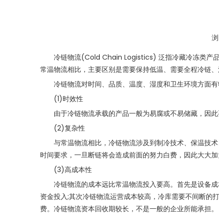
浏
["wechat","weibo","qzone","douban","email"]
冷链物流(Cold Chain Logistics) 泛指
常温物流相比，主要区别是需要保持低温、需要全程冷链、
冷链物流对时间、品质、温度、湿度和卫生环境方面有特
(1)时效性
由于冷链物流承载的产品一般为易腐或不易储藏，因此要
(2)复杂性
与常温物流相比，冷链物流涉及到制冷技术、保温技术、
时间要求，一旦断链将会造成前面的努力白费，因此大大加
(3)高成本性
冷链物流的成本远比常温物流投入要高。首先是设备成本
资金投入;其次冷链物流运营成本较高，冷库需要不间断的
费。冷链物流资本回收期较长，不是一般的企业所能承担。