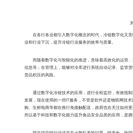
["wechat","weibo","qzone","douban","email"]
在各行各业都引入数字化概念的时代，冷链数字化又意味
业和行业下沉，提升冷链行业服务的效率与质量。
而随着数字化与智能化的推进，意味着高效化的运营、集
信息等；在管理上，能够对冷库进行系统自动记录、监管货
货品积压的风险。
通过数字化冷链技术的应用，进行全程监控，有效抵制冷
发展，现在使用的一些IT服务，不管是软件还是物联网技
购、生鲜电商等都在推行免接触配送，政府也在关注如何更
所以基于科技和数字化能力提升食品安全品质的应用，是拥
现在供应链行业还存在小散乱差的问题，链条长、协同程