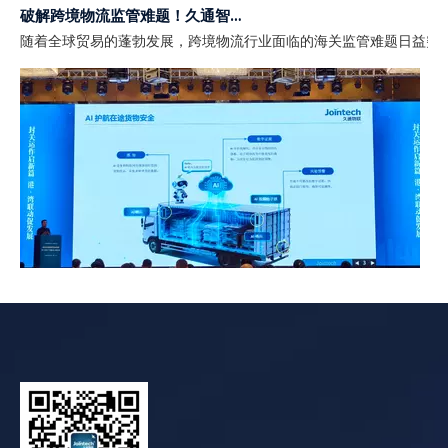
破解跨境物流监管难题！久通智慧海关监管解决方案助力全球物流高效、安全通关
随着全球贸易的蓬勃发展，跨境物流行业面临的海关监管难题日益突
封关运作启新篇 港·湾联动促发展｜久通物联亮相海南自贸港主题活动，以 AIoT 筑牢全球贸易可信通道
2026年4月2日至3日，由中国海关出版社主办的“海南自贸港制度