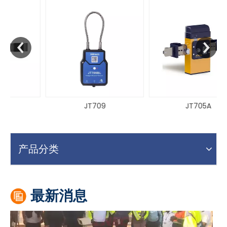
JT709
JT705A
GITEX 收官 | 久通 AI 创新技术引领供应链数字化产业新格局
2025年10月17日，全球科技盛会GITEX Global 20
产品分类
最新消息