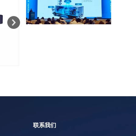
封关运作启新篇 港·湾联动促发展｜久通物联亮相海南自贸港主题活动，以 AIoT 筑牢全球贸易可信通道
2026年4月2日至3日，由中国海关出版社主办的“海南
JT706
南非TETA代表团深度访问久通物联，共探中非智慧物流数字化未来
在全球物流数字化与智慧交通加速发展的背景下，中非交通
联系我们